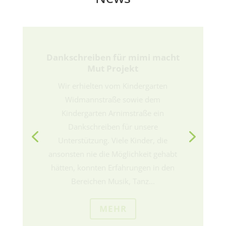
Unterstützung der
Weihnachtsfeier im Dr. von
Haunerschen Kinderspital
Am Mittwoch, den 20.12.2017 durften
wir die mobile Weihnachtsfeier im Dr.
von Haunerschen Kinderspital
unterstützen. Erich Kowalew ging mit
seinen Musikinstrumenten von
Zimmer und Zimmer und feierte mit
den Kindern und dem...
MEHR