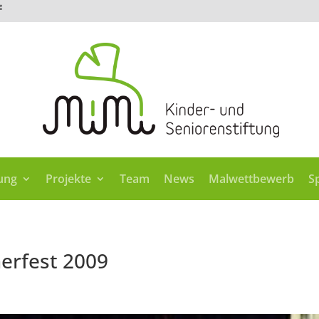
tung
Projekte
Team
News
Malwettbewerb
S
erfest 2009